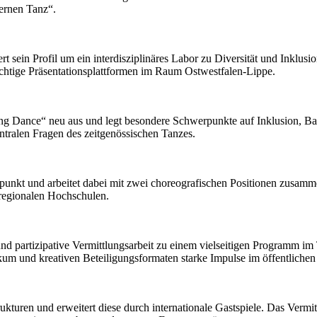
t sein Profil um ein interdisziplinäres Labor zu Diversität und Inklusi
ichtige Präsentationsplattformen im Raum Ostwestfalen-Lippe.
g Dance“ neu aus und legt besondere Schwerpunkte auf Inklusion, Bar
ralen Fragen des zeitgenössischen Tanzes.
unkt und arbeitet dabei mit zwei choreografischen Positionen zusam
 regionalen Hochschulen.
nd partizipative Vermittlungsarbeit zu einem vielseitigen Programm i
ikum und kreativen Beteiligungsformaten starke Impulse im öffentlichen
kturen und erweitert diese durch internationale Gastspiele. Das Vermi
hren weiter ausgebaut und um neue Formate ergänzt.
e 2025-28