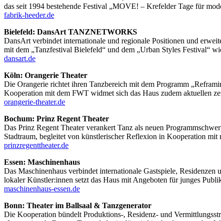
DansArt verbindet internationale und regionale Positionen und erweiter
mit dem „Tanzfestival Bielefeld“ und dem „Urban Styles Festival“ w
dansart.de
Köln: Orangerie Theater
Die Orangerie richtet ihren Tanzbereich mit dem Programm „Reframin
Kooperation mit dem FWT widmet sich das Haus zudem aktuellen zent
orangerie-theater.de
Bochum: Prinz Regent Theater
Das Prinz Regent Theater verankert Tanz als neuen Programmschwerp
Stadtraum, begleitet von künstlerischer Reflexion in Kooperation mit
prinzregenttheater.de
Essen: Maschinenhaus
Das Maschinenhaus verbindet internationale Gastspiele, Residenzen u
lokaler Künstler:innen setzt das Haus mit Angeboten für junges Publ
maschinenhaus-essen.de
Bonn: Theater im Ballsaal & Tanzgenerator
Die Kooperation bündelt Produktions-, Residenz- und Vermittlungsstru
„Internationale Bonner Tanzsolofestival“, wird in den kommenden Ja
tanz-in-Bonn.de
Jurybegründung
zur Auswahl der Mittelzentren Tanz / Performanc