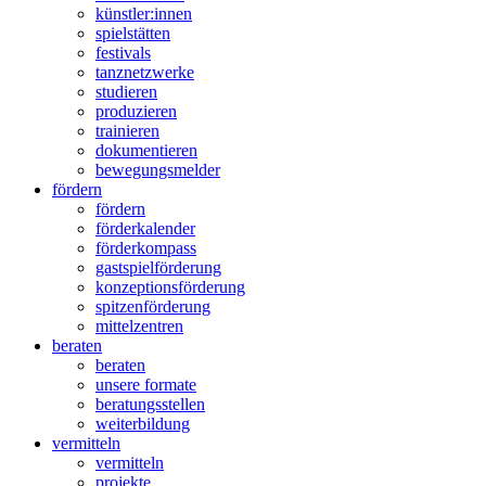
tanznetzwerke
studieren
produzieren
trainieren
dokumentieren
bewegungsmelder
fördern
fördern
förderkalender
förderkompass
gastspielförderung
konzeptionsförderung
spitzenförderung
mittelzentren
beraten
beraten
unsere formate
beratungsstellen
weiterbildung
vermitteln
vermitteln
projekte
fortbildungen
förderungen
partner:innen