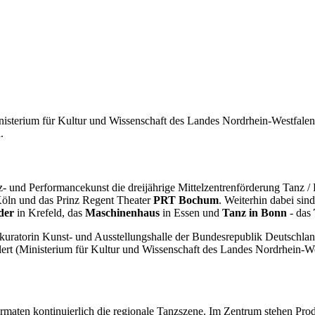
inisterium für Kultur und Wissenschaft des Landes Nordrhein-Westfale
.
 Tanz- und Performancekunst die dreijährige Mittelzentrenförderung Tanz
Köln und das Prinz Regent Theater
PRT Bochum
. Weiterhin dabei sin
der
in Krefeld, das
Maschinenhaus
in Essen und
Tanz in Bonn
- das
atorin Kunst- und Ausstellungshalle der Bundesrepublik Deutschland
ert (Ministerium für Kultur und Wissenschaft des Landes Nordrhein-W
rmaten kontinuierlich die regionale Tanzszene. Im Zentrum stehen Pr
ernen Tanz“.