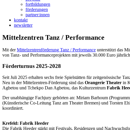
kontakt
newsletter
Mittelzentren Tanz / Performance
Mit der
Mittelzentrenförderung Tanz / Performance
unterstützt das M
von Tanz- und Performanceprojekten mit jeweils 30.000 Euro jährlich
Förderturnus 2025-2028
Seit Juli 2025 erhalten sechs freie Spielstätten für zeitgenössische
Neu in der Mittelzentren-Förderung sind das
Orangerie Theater
in 
Agbetou und Tchekpo Dan Agbetou, das Kulturzentrum
Fabrik Hee
Der unabhängige Fachjury gehörten an: Miriam Barhoum (Programmkur
(Künstlerische Co-Leitung Tanz am Theater Bremen) und Torsten Ehl
koordiniert.
Krefeld: Fabrik Heeder
Die Fabrik Heeder stärkt mit Festivals, Residenzen und Nachwuchsfo
das seit 1994 bestehende Festival „MOVE! – Krefelder Tage für mod
fabrik-heeder.de
Bielefeld: DansArt TANZNETWORKS