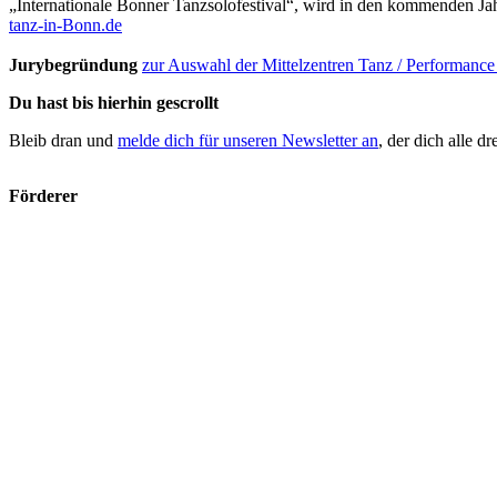
Du hast bis hierhin gescrollt
Bleib dran und
melde dich für unseren Newsletter an
, der dich alle 
Förderer
nrw landesbuero tanz e.V.
Im MediaPark 7
50670 Köln
nrw@landesbuerotanz.de
www.landesbuerotanz.de
Impressum
Datenschutz
Instagram
Facebook
Top