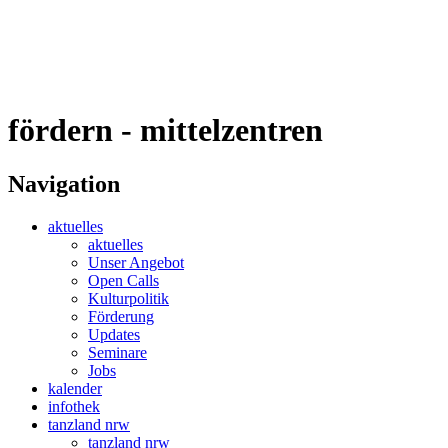
fördern
- mittelzentren
Navigation
aktuelles
aktuelles
Unser Angebot
Open Calls
Kulturpolitik
Förderung
Updates
Seminare
Jobs
kalender
infothek
tanzland nrw
tanzland nrw
künstler:innen
spielstätten
festivals